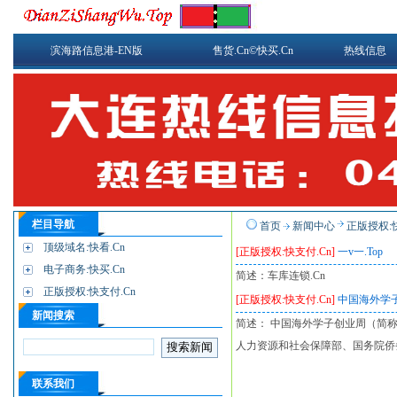
滨海路信息港-EN版
售货.Cn©快买.Cn
热线信息
栏目导航
首页
新闻中心
正版授权:快
顶级域名:快看.Cn
[正版授权:快支付.Cn]
一v一.Top
电子商务:快买.Cn
简述：车库连锁.Cn
正版授权:快支付.Cn
[正版授权:快支付.Cn]
中国海外学
新闻搜索
简述： 中国海外学子创业周（简
人力资源和社会保障部、国务院侨
联系我们