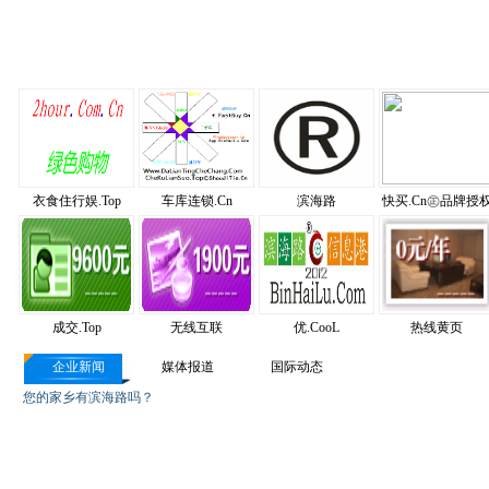
衣食住行娱.Top
车库连锁.Cn
滨海路
快买.Cn㊣品牌授
成交.Top
无线互联
优.CooL
热线黄页
企业新闻
媒体报道
国际动态
您的家乡有滨海路吗？