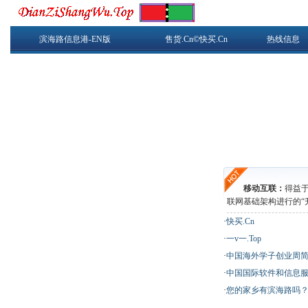
滨海路信息港-EN版
售货.Cn©快买.Cn
热线信息
移动互联：
得益
联网基础架构进行的“
·
快买.Cn
·
一v一.Top
·
中国海外学子创业周
·
中国国际软件和信息
·
您的家乡有滨海路吗